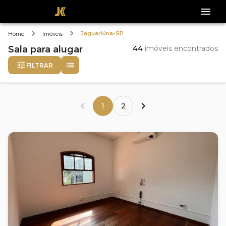
Jaguariúna-SP
Home
Imóveis
Sala
para alugar
44
imóveis encontrados
FILTRAR
1
2