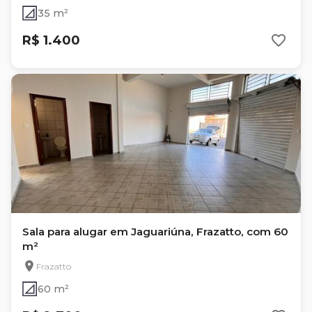
35 m²
R$ 1.400
Sala para alugar em Jaguariúna, Frazatto, com 60
m²
Frazatto
60 m²