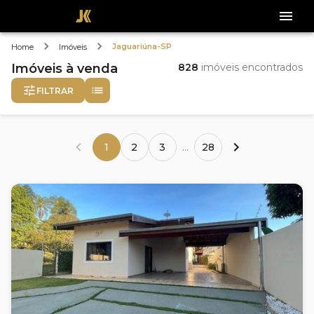
Jaguariúna-SP
Home
Imóveis
Imóveis
à venda
828
imóveis encontrados
FILTRAR
1
2
3
...
28