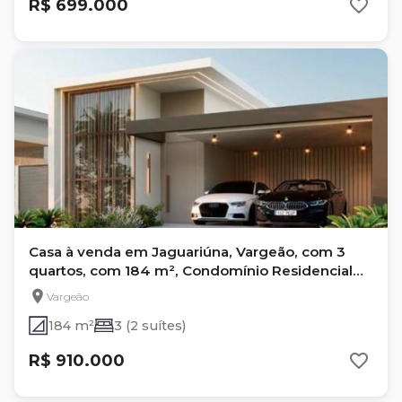
R$ 699.000
Casa à venda em Jaguariúna, Vargeão, com 3
quartos, com 184 m², Condomínio Residencial
Jose Artosi
Vargeão
184 m²
3 (2 suítes)
R$ 910.000