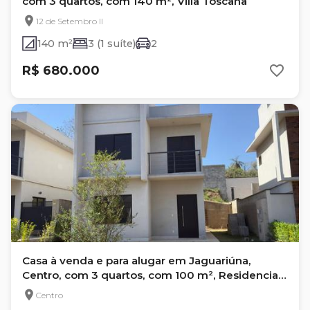
com 3 quartos, com 140 m², Villa Toscana
12 de Setembro II
140 m²
3 (1 suíte)
2
R$ 680.000
Casa à venda e para alugar em Jaguariúna,
Centro, com 3 quartos, com 100 m², Residencial
Veneza
Centro