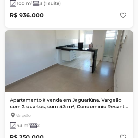
100 m²
3 (1 suíte)
R$ 936.000
Apartamento à venda em Jaguariúna, Vargeão,
com 2 quartos, com 43 m², Condomínio Recanto
Jaguary
Vargeão
43 m²
2
R$ 250.000