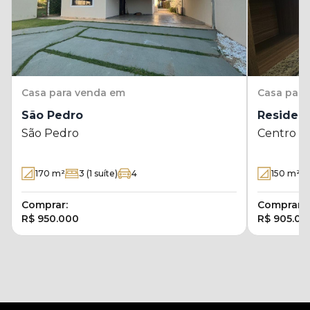
Casa
para venda em
Casa
para
São Pedro
Residenc
São Pedro
Centro
170
m²
3
(1 suíte)
4
150
m²
Comprar:
Comprar:
R$ 950.000
R$ 905.00