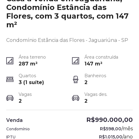
Condomínio Estância das
Flores, com 3 quartos, com 147
m²
Condomínio Estância das Flores - Jaguariúna - SP
Área terreno
Área construída
287
m²
147
m²
Quartos
Banheiros
3 (1 suíte)
2
Vagas
Vagas des.
2
2
R$990.000,00
Venda
/
mês
R$598,00
Condomínio
/
ano
R$1.015,00
IPTU