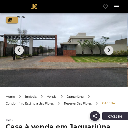
Home
Imóveis
Venda
Jaguariúna
CA3584
Condomínio Estância das Flores
Reserva Das Flores
CA3584
casa
Casa à venda em Jaguariúna,