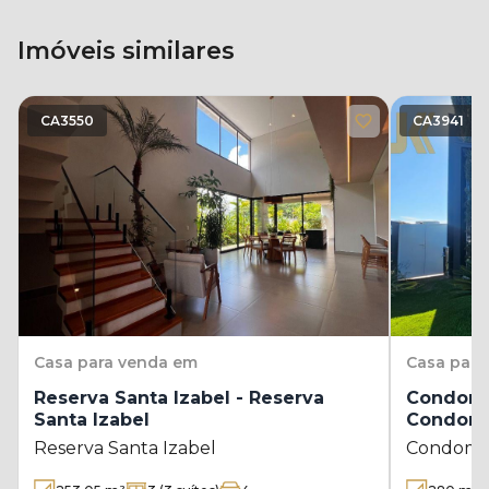
Imóveis similares
CA3550
CA3941
Casa
para venda em
Casa
para
Reserva Santa Izabel - Reserva
Condomín
Santa Izabel
Condomí
Barra
Reserva Santa Izabel
Condomín