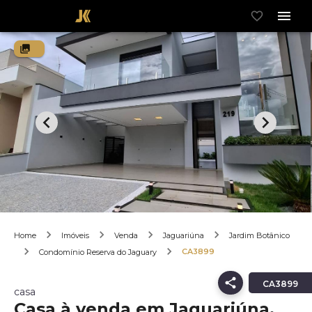
Home
Imóveis
Venda
Jaguariúna
Jardim Botânico
CA3899
Condomínio Reserva do Jaguary
CA3899
casa
Casa à venda em Jaguariúna,