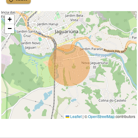
+
−
Leaflet
|
©
OpenStreetMap
contributors