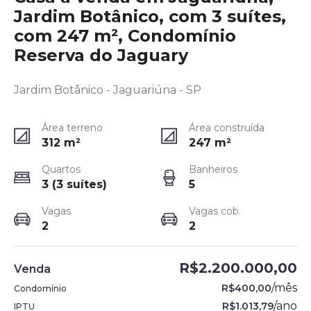
Jardim Botânico, com 3 suítes,
com 247 m², Condomínio
Reserva do Jaguary
Jardim Botânico - Jaguariúna - SP
Área terreno
Área construída
312
m²
247
m²
Quartos
Banheiros
3 (3 suítes)
5
Vagas
Vagas cob.
2
2
R$2.200.000,00
Venda
/
mês
R$400,00
Condomínio
/
ano
R$1.013,79
IPTU