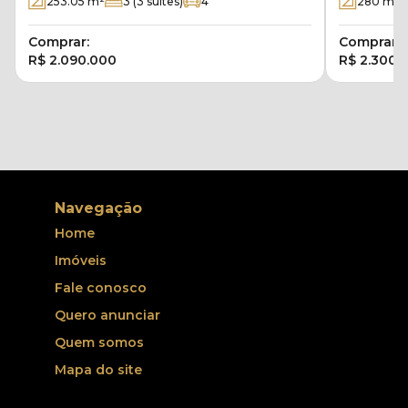
253.05
m²
3
(3 suítes)
4
280
m²
Comprar:
Comprar:
R$ 2.090.000
R$ 2.300.
Navegação
Home
Imóveis
Fale conosco
Quero anunciar
Quem somos
Mapa do site