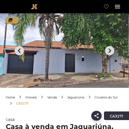
Home
Imóveis
Venda
Jaguariúna
Cruzeiro do Sul
CA3271
CA3271
casa
Casa à venda em Jaguariúna,