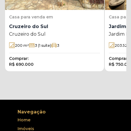
Casa
para venda em
Casa
para
Cruzeiro do Sul
Jardim R
Cruzeiro do Sul
Jardim Ro
200
m²
3
(1 suíte)
3
203.52
m
Comprar:
Comprar:
R$ 690.000
R$ 750.00
Navegação
Home
Imóveis