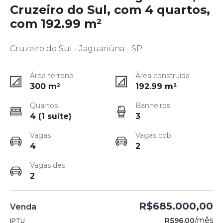
Cruzeiro do Sul, com 4 quartos,
com 192.99 m²
Cruzeiro do Sul - Jaguariúna - SP
Área terreno
Área construída
300
m²
192.99
m²
Quartos
Banheiros
4 (1 suíte)
3
Vagas
Vagas cob.
4
2
Vagas des.
2
R$685.000,00
Venda
/
mês
R$96,00
IPTU