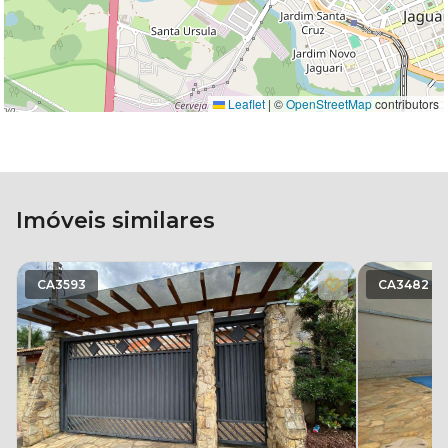
Leaflet
|
©
OpenStreetMap
contributors
Imóveis similares
CA3593
CA3482