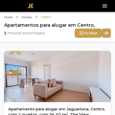
Centro
Home
Imóveis
Apartamentos
para alugar
em
Centro,
2
imóveis encontrados
FILTRAR
Apartamento para alugar em Jaguariúna, Centro,
com 2 quartos, com 74.02 m², The View