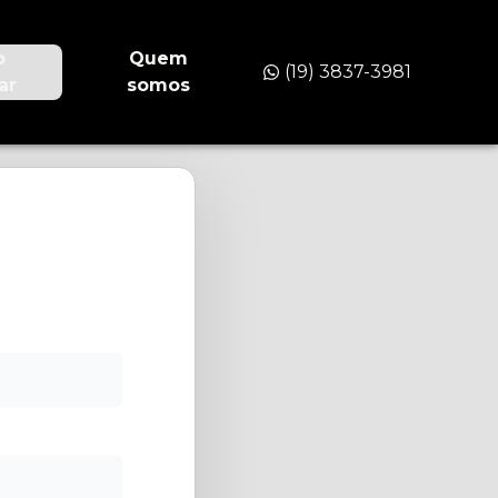
o
Quem
(19) 3837-3981
ar
somos