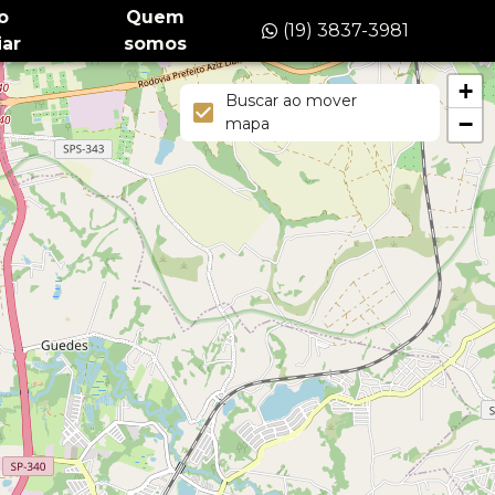
o
Quem
(19) 3837-3981
ar
somos
+
Buscar ao mover
−
mapa