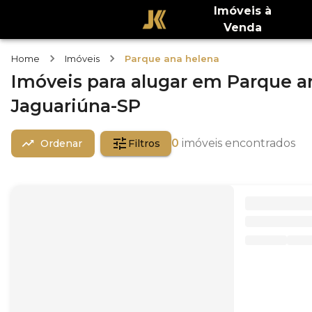
Imóveis à
Venda
Home
Imóveis
Parque ana helena
Imóveis
para alugar
em
Parque a
Jaguariúna-SP
0
imóveis encontrados
Ordenar
Filtros