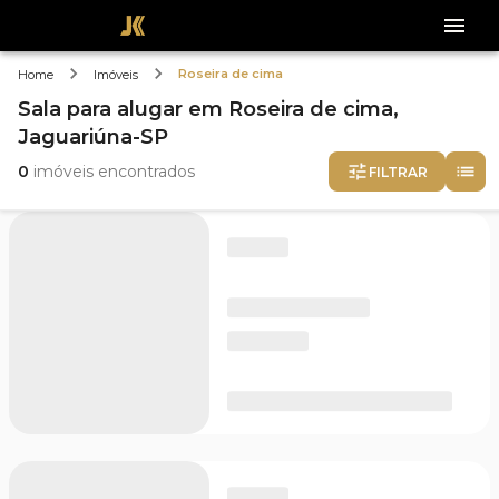
Roseira de cima
Home
Imóveis
Sala
para alugar
em
Roseira de cima,
Jaguariúna-SP
0
imóveis encontrados
FILTRAR