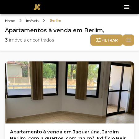
Berlim
Home
Imóveis
Apartamentos
à venda
em
Berlim,
3
imóveis encontrados
FILTRAR
Apartamento à venda em Jaguariúna, Jardim
Berlim, com 3 quartos, com 122 m², Edificio Beira