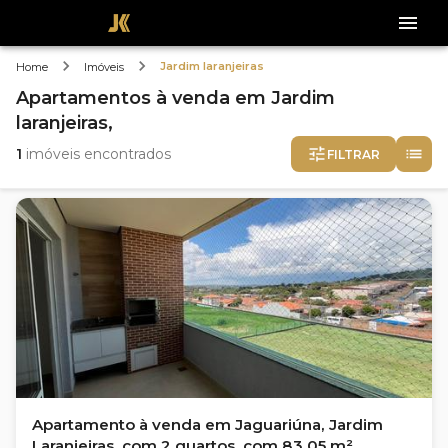
Jardim laranjeiras
Home
Imóveis
Apartamentos
à venda
em
Jardim
laranjeiras,
1
imóveis encontrados
FILTRAR
Apartamento à venda em Jaguariúna, Jardim
Laranjeiras, com 2 quartos, com 83.05 m²