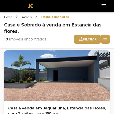
Estancia das flores
Home
Imóveis
Casa e Sobrado
à venda
em
Estancia das
flores,
10
imóveis encontrados
FILTRAR
Casa à venda em Jaguariúna, Estância das Flores,
com 3 suítes, com 150 m²