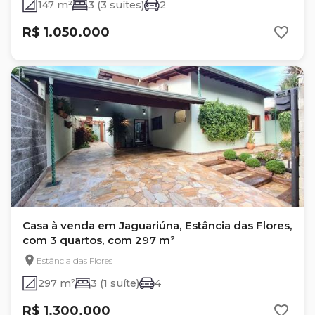
147 m²
3 (3 suítes)
2
R$ 1.050.000
Casa à venda em Jaguariúna, Estância das Flores,
com 3 quartos, com 297 m²
Estância das Flores
297 m²
3 (1 suíte)
4
R$ 1.300.000