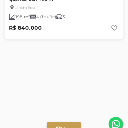
Jardim Elisa
198 m²
4 (1 suíte)
3
R$ 840.000