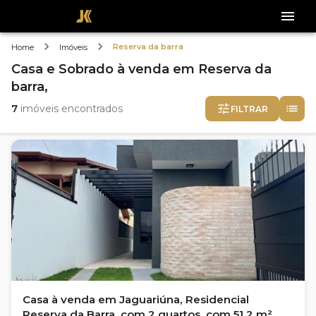
Reserva da barra
Home
Imóveis
Casa e Sobrado
à venda
em
Reserva da
barra,
7
imóveis encontrados
FILTRAR
Casa à venda em Jaguariúna, Residencial
Reserva da Barra, com 2 quartos, com 51.2 m²