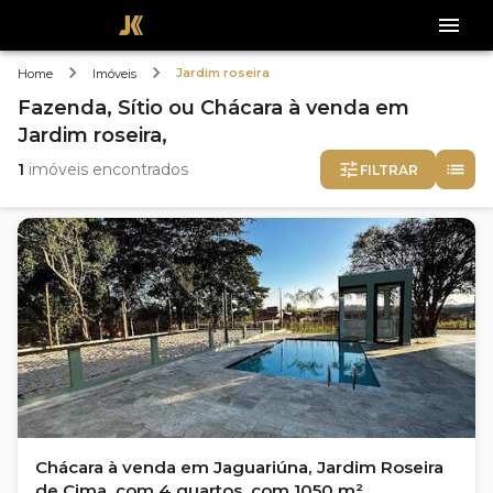
Jardim roseira
Home
Imóveis
Fazenda, Sítio ou Chácara
à venda
em
Jardim roseira,
1
imóveis encontrados
FILTRAR
Chácara à venda em Jaguariúna, Jardim Roseira
de Cima, com 4 quartos, com 1050 m²