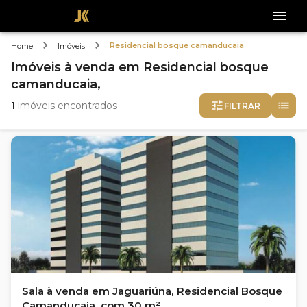
Residencial bosque camanducaia
Home
Imóveis
Imóveis
à venda
em
Residencial bosque
camanducaia,
1
imóveis encontrados
FILTRAR
Sala à venda em Jaguariúna, Residencial Bosque
Camanducaia, com 30 m²