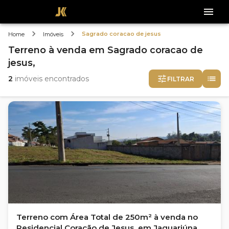
Sagrado coracao de jesus
Home
Imóveis
Terreno
à venda
em
Sagrado coracao de
jesus,
2
imóveis encontrados
FILTRAR
Terreno com Área Total de 250m² à venda no
Residencial Coração de Jesus, em Jaguariúna